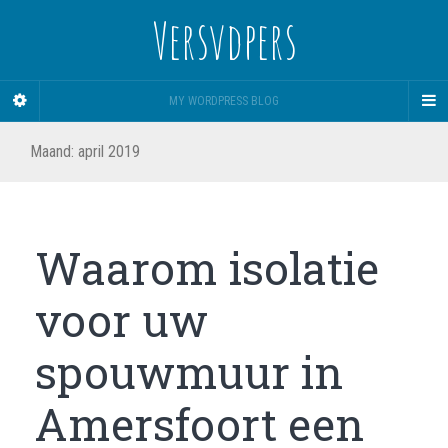
Versvdpers
MY WORDPRESS BLOG
Maand:
april 2019
Waarom isolatie
voor uw
spouwmuur in
Amersfoort een