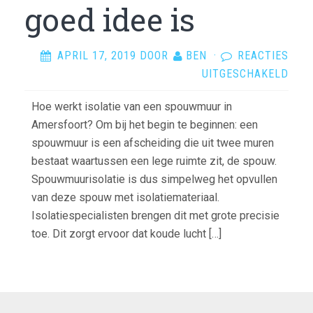
goed idee is
APRIL 17, 2019
DOOR
BEN
·
REACTIES
VOO
UITGESCHAKELD
WAA
Hoe werkt isolatie van een spouwmuur in
ISOL
Amersfoort? Om bij het begin te beginnen: een
VOO
spouwmuur is een afscheiding die uit twee muren
UW
bestaat waartussen een lege ruimte zit, de spouw.
SPO
Spouwmuurisolatie is dus simpelweg het opvullen
IN
van deze spouw met isolatiemateriaal.
AME
Isolatiespecialisten brengen dit met grote precisie
EEN
toe. Dit zorgt ervoor dat koude lucht […]
GOE
IDEE
IS