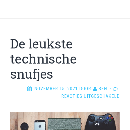
De leukste
technische
snufjes
NOVEMBER 15, 2021
DOOR
BEN
·
VOO
REACTIES UITGESCHAKELD
DE
LEU
TEC
SNU