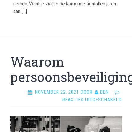
nemen. Want je zult er de komende tientallen jaren
aan […]
Waarom
persoonsbeveiligin
NOVEMBER 22, 2021
DOOR
BEN
·
VOO
REACTIES UITGESCHAKELD
WAA
PER