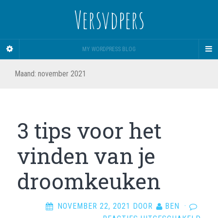
Versvdpers
MY WORDPRESS BLOG
Maand:
november 2021
3 tips voor het
vinden van je
droomkeuken
NOVEMBER 22, 2021
DOOR
BEN
·