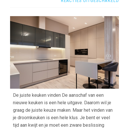
VOO
REACTIES UITGESCHAKELD
3
TIPS
VOO
HET
VIN
VAN
JE
DRO
De juiste keuken vinden De aanschaf van een
nieuwe keuken is een hele uitgave. Daarom wil je
graag de juiste keuze maken. Maar het vinden van
je droomkeuken is een hele klus. Je bent er veel
tijd aan kwijt en je moet een zware beslissing