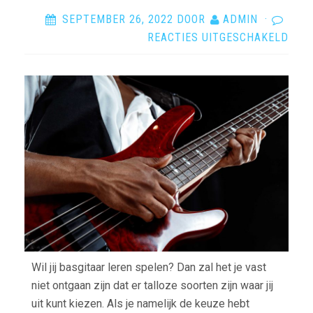
SEPTEMBER 26, 2022
DOOR
ADMIN
·
VOO
REACTIES UITGESCHAKELD
BAS
LER
SPE
ZO
KIES
JE
HET
JUIS
INS
Wil jij basgitaar leren spelen? Dan zal het je vast
niet ontgaan zijn dat er talloze soorten zijn waar jij
uit kunt kiezen. Als je namelijk de keuze hebt