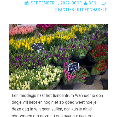
SEPTEMBER 1, 2022
DOOR
BEN
·
VOO
REACTIES UITGESCHAKELD
LEU
TUI
AAN
Een middagje naar het tuincentrum Wanneer je een
dagje vrij hebt en nog niet zo goed weet hoe je
deze dag in wilt gaan vullen, dan kun je altijd
overwegen om gezellig een paar uur naar een