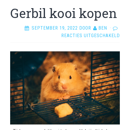
Gerbil kooi kopen
SEPTEMBER 19, 2022
DOOR
BEN
·
VOO
REACTIES UITGESCHAKELD
GERB
KOOI
KOP