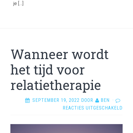
je […]
Wanneer wordt
het tijd voor
relatietherapie
SEPTEMBER 19, 2022
DOOR
BEN
·
VOO
REACTIES UITGESCHAKELD
WAN
WOR
HET