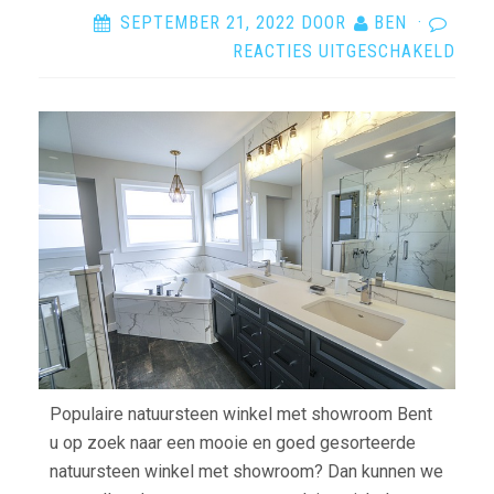
SEPTEMBER 21, 2022
DOOR
BEN
·
VOO
REACTIES UITGESCHAKELD
BEZ
ONZ
NAT
WIN
MET
SHO
Populaire natuursteen winkel met showroom Bent
u op zoek naar een mooie en goed gesorteerde
natuursteen winkel met showroom? Dan kunnen we