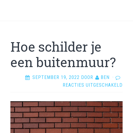
Hoe schilder je
een buitenmuur?
SEPTEMBER 19, 2022
DOOR
BEN
·
VOO
REACTIES UITGESCHAKELD
HOE
SCH
JE
EEN
BUI