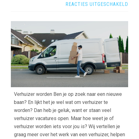
VOO
REACTIES UITGESCHAKELD
IS
VER
WOR
IETS
VOO
JOU
Verhuizer worden Ben je op zoek naar een nieuwe
baan? En lijkt het je wel wat om verhuizer te
worden? Dan heb je geluk, want er staan veel
verhuizer vacatures open. Maar hoe weet je of
verhuizer worden iets voor jou is? Wij vertellen je
graag meer over het werk van een verhuizer, helpen