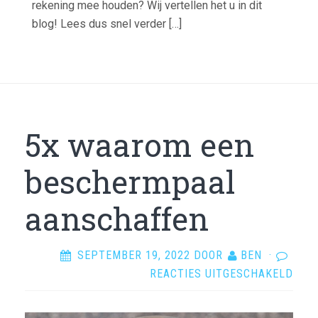
rekening mee houden? Wij vertellen het u in dit
blog! Lees dus snel verder […]
5x waarom een
beschermpaal
aanschaffen
SEPTEMBER 19, 2022
DOOR
BEN
·
VOO
REACTIES UITGESCHAKELD
5X
WAA