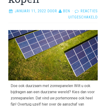
JANUARI 11, 2022
DOOR
BEN
·
REACTIES
VOO
UITGESCHAKELD
ZON
KOP
Doe ook duurzaam met zonnepanelen Wilt u ook
bijdragen aan een duurzame wereld? Kies dan voor
zonnepanelen. Dat vind uw portemonnee ook heel
fijn! Overtuig uzelf hier over de aanschaf van