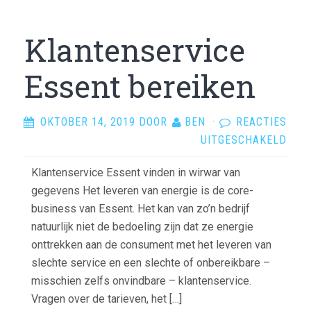
Klantenservice
Essent bereiken
OKTOBER 14, 2019
DOOR
BEN
·
REACTIES
VOO
UITGESCHAKELD
KLA
Klantenservice Essent vinden in wirwar van
ESS
gegevens Het leveren van energie is de core-
BER
business van Essent. Het kan van zo’n bedrijf
natuurlijk niet de bedoeling zijn dat ze energie
onttrekken aan de consument met het leveren van
slechte service en een slechte of onbereikbare –
misschien zelfs onvindbare – klantenservice.
Vragen over de tarieven, het […]