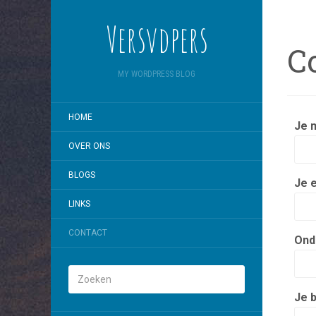
Versvdpers
C
MY WORDPRESS BLOG
HOME
Je n
OVER ONS
BLOGS
Je e
LINKS
CONTACT
Ond
Je b