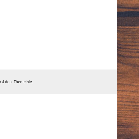
0.4 door
Themeisle
.