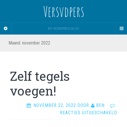
Versvdpers
MY WORDPRESS BLOG
Maand:
november 2022
Zelf tegels
voegen!
NOVEMBER 22, 2022
DOOR
BEN
·
VOO
REACTIES UITGESCHAKELD
ZEL