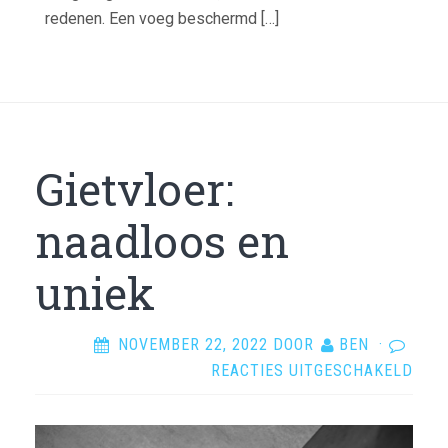
redenen. Een voeg beschermd […]
Gietvloer:
naadloos en
uniek
NOVEMBER 22, 2022
DOOR
BEN
·
VOO
REACTIES UITGESCHAKELD
GIET
NAA
EN