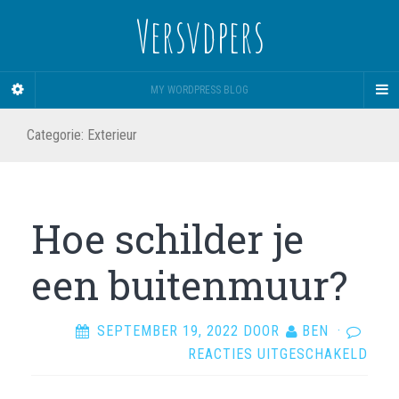
Versvdpers
MY WORDPRESS BLOG
Categorie:
Exterieur
Hoe schilder je
een buitenmuur?
SEPTEMBER 19, 2022
DOOR
BEN
·
VOO
REACTIES UITGESCHAKELD
HOE