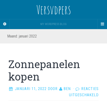
Versvdpers
MY WORDPRESS BLOG
Maand:
januari 2022
Zonnepanelen
kopen
JANUARI 11, 2022
DOOR
BEN
·
REACTIES
VOO
UITGESCHAKELD
ZON