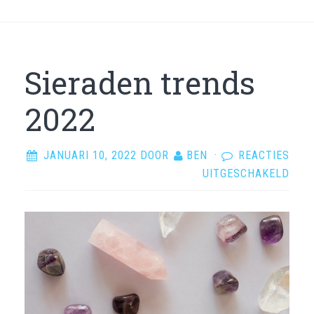
Sieraden trends
2022
JANUARI 10, 2022
DOOR
BEN
·
REACTIES
VOO
UITGESCHAKELD
SIE
TRE
2022