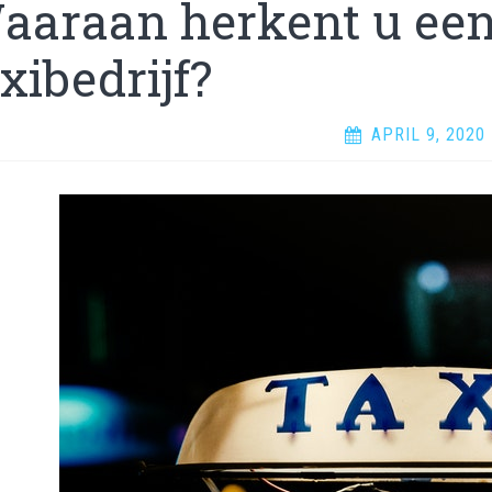
aaraan herkent u ee
xibedrijf?
APRIL 9, 2020