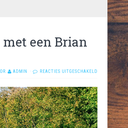
 met een Brian
VOOR
OR
ADMIN
·
REACTIES UITGESCHAKELD
VOERTUIGEN
VERPLAATSEN
MET
EEN
BRIAN
JAMES
TRAILER