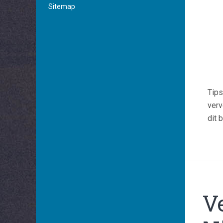
Sitemap
Tips
verv
dit 
V