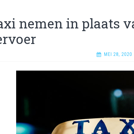
axi nemen in plaats 
ervoer
MEI 28, 2020