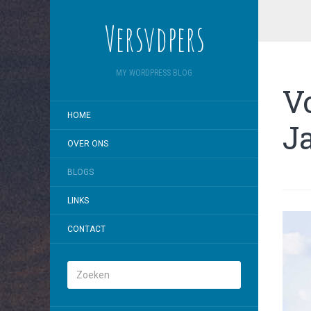
Versvdpers
MY WORDPRESS BLOG
V
HOME
J
OVER ONS
BLOGS
LINKS
CONTACT