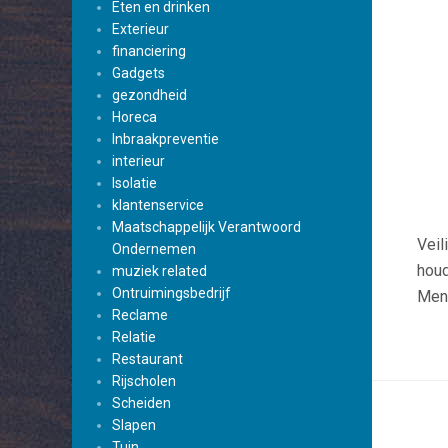
Eten en drinken
Exterieur
financiering
Gadgets
gezondheid
Horeca
Inbraakpreventie
interieur
Isolatie
klantenservice
Maatschappelijk Verantwoord
Veil
Ondernemen
houd
muziek related
Ontruimingsbedrijf
Mens
Reclame
Relatie
Restaurant
Rijscholen
Scheiden
Slapen
Tuin