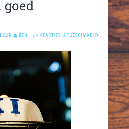
n goed
VOOR
DOOR
BEN
·
REACTIES UITGESCHAKELD
WAARAAN
HERKENT
U
EEN
GOED
TAXIBEDRIJF?