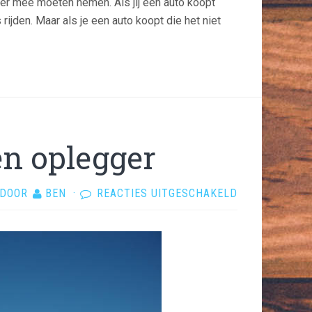
ger mee moeten nemen. Als jij een auto koopt
ijden. Maar als je een auto koopt die het niet
en oplegger
VOOR
DOOR
BEN
·
REACTIES UITGESCHAKELD
VERSCHIL
TUSSEN
TRAILER
EN
OPLEGGER