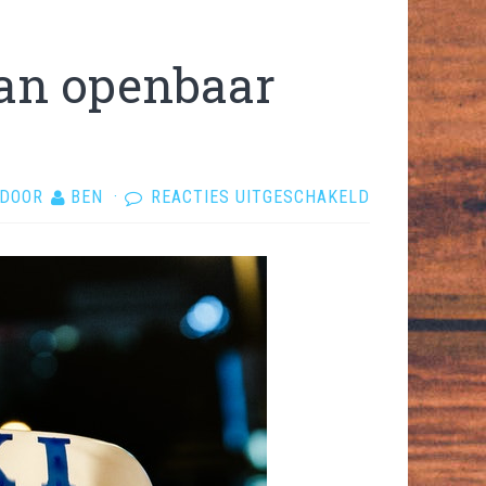
van openbaar
VOOR
DOOR
BEN
·
REACTIES UITGESCHAKELD
TAXI
NEMEN
IN
PLAATS
VAN
OPENBAAR
VERVOER