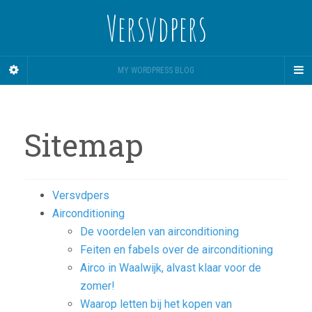
Versvdpers
MY WORDPRESS BLOG
Sitemap
Versvdpers
Airconditioning
De voordelen van airconditioning
Feiten en fabels over de airconditioning
Airco in Waalwijk, alvast klaar voor de
zomer!
Waarop letten bij het kopen van