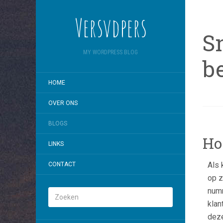
Versvdpers
S
MY WORDPRESS BLOG
be
HOME
OVER ONS
BLOGS
Ho
LINKS
Als 
CONTACT
op z
numm
klan
deze