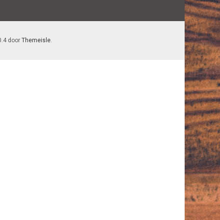
0.4 door
Themeisle
.