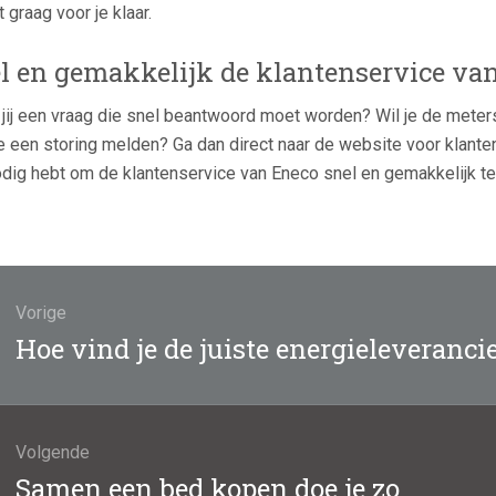
t graag voor je klaar.
l en gemakkelijk de klantenservice va
jij een vraag die snel beantwoord moet worden? Wil je de meter
je een storing melden? Ga dan direct naar de website voor klanten
odig hebt om de klantenservice van Eneco snel en gemakkelijk te
ht
atie
Vorige
Vorig
Hoe vind je de juiste energieleveranci
bericht:
Volgende
Volgend
Samen een bed kopen doe je zo