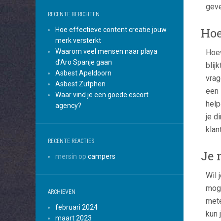
geve
RECENTE BERICHTEN
Hoe
Hoe effectieve content creatie jouw
merk versterkt
Waarom veel mensen naar playa
Hoew
d’Aro Spanje gaan
blij
Asbest Apeldoorn
vrag
Asbest Zutphen
een 
Waar vind je een goede escort
help
agency?
je d
klan
RECENTE REACTIES
Je 
mersin
op
campers
Wil 
moge
ARCHIEVEN
mete
februari 2024
kun 
maart 2023