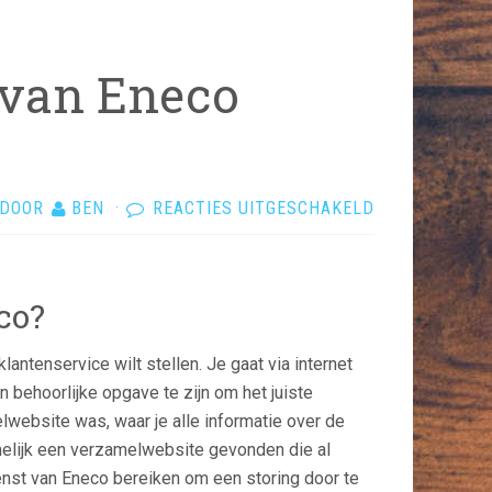
 van Eneco
VOOR
DOOR
BEN
·
REACTIES UITGESCHAKELD
SNEL
DE
KLANTENSERV
co?
VAN
ENECO
antenservice wilt stellen. Je gaat via internet
BEREIKEN
 behoorlijke opgave te zijn om het juiste
DOE
elwebsite was, waar je alle informatie over de
JE
melijk een verzamelwebsite gevonden die al
ZO!
ienst van Eneco bereiken om een storing door te