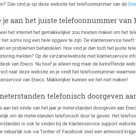
n? Dan vind je op deze website het telefoonnummer van de
Ene
 je aan het juiste telefoonnummer van
el het internet het gemakkelijker zou moeten maken om het tel
kt het soms nog een hele opgave te zijn. De klantenservice heeft
en en problemen behandelen. Hoe vind je dan toch het juiste te
storing melden? Op de verzamelwebsite met klantenservice info
desk van Eneco. Nu hoef je alleen nog maar de betreffende webs
irect naar deze website en je vindt het telefoonnummer waarmee
tenservice van Eneco. Makkelijker kunnen we het niet maken!
meterstanden telefonisch doorgeven aa
je aan het einde van het jaar je meterstanden doorgeven aan Enec
lijk om de meterstanden telefonisch door te geven. Het telefo
rstanden is ook te vinden bij de klantenservice support website.
je natuurlijk ook via Twitter of Facebook snel een antwoord krij