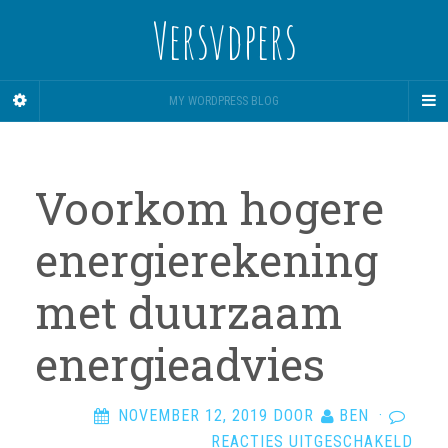
Versvdpers
MY WORDPRESS BLOG
Voorkom hogere
energierekening
met duurzaam
energieadvies
NOVEMBER 12, 2019
DOOR
BEN
·
VOO
REACTIES UITGESCHAKELD