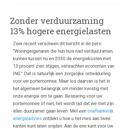
VOO
HOG
Zonder verduurzaming
ENE
MET
13% hogere energielasten
DUU
ENE
Zeer recent verscheen dit bericht in de pers:
“Woningeigenaren die hun huis niet verduurzamen,
kunnen tussen nu en 2030 de energiekosten met
13 procent zien stijgen, verwachten economen van
ING.” Dat is natuurlijk een zorgelijke ontwikkeling
voor uw portemonnee. Maar los daarvan is het in
het algemeen belangrijk om minder kwistig met
onze energie om te gaan. Besparing voor uw
portemonnee of niet, het wordt tijd dat we met zijn
allen duurzamer gaan leven. Met een
onafhankelijk
energieadvies
ontdekt u hoe u het mes aan twee
kanten kunt laten snijden. Aan de ene kant voor uw