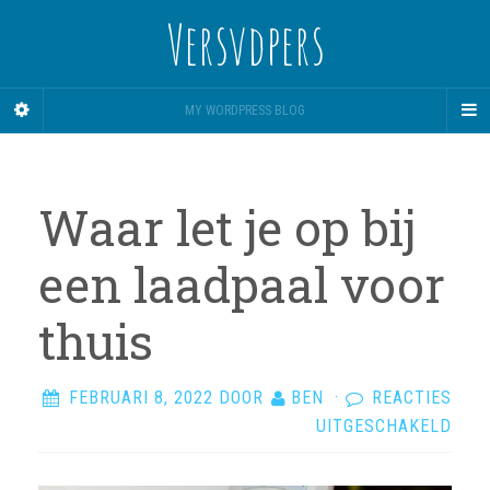
Versvdpers
MY WORDPRESS BLOG
Waar let je op bij
een laadpaal voor
thuis
FEBRUARI 8, 2022
DOOR
BEN
·
REACTIES
VOO
UITGESCHAKELD
WAA
LET