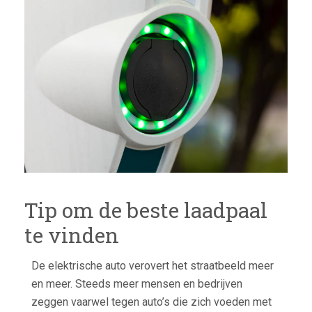
JE
OP
BIJ
EEN
LAA
VOO
THU
Tip om de beste laadpaal
te vinden
De elektrische auto verovert het straatbeeld meer
en meer. Steeds meer mensen en bedrijven
zeggen vaarwel tegen auto’s die zich voeden met