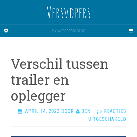
Versvdpers
MY WORDPRESS BLOG
Verschil tussen
trailer en
oplegger
APRIL 14, 2022
DOOR
BEN
·
REACTIES
VOO
UITGESCHAKELD
VER
TUS