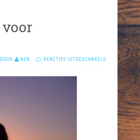
 voor
VOOR
DOOR
BEN
·
REACTIES UITGESCHAKELD
WANNEER
WORDT
HET
TIJD
VOOR
RELATIETHER