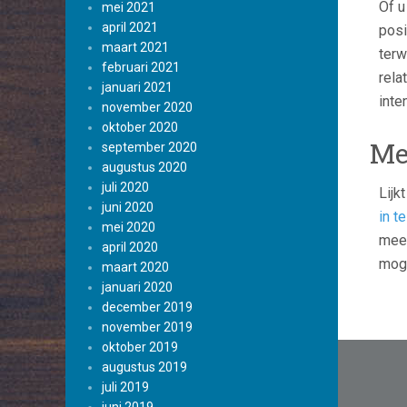
Of u
mei 2021
april 2021
posi
maart 2021
terw
februari 2021
rela
januari 2021
inte
november 2020
oktober 2020
Me
september 2020
augustus 2020
juli 2020
Lijk
juni 2020
in t
mei 2020
meer
april 2020
moge
maart 2020
januari 2020
december 2019
november 2019
Beric
oktober 2019
augustus 2019
navig
juli 2019