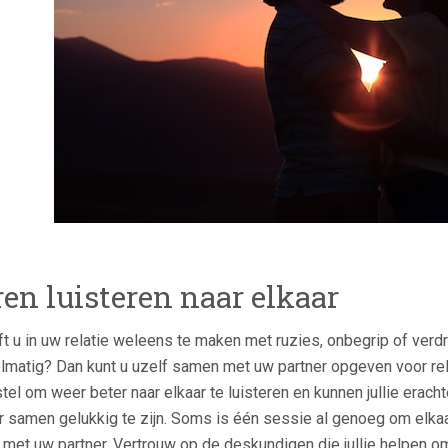
ren luisteren naar elkaar
t u in uw relatie weleens te maken met ruzies, onbegrip of ver
lmatig? Dan kunt u uzelf samen met uw partner opgeven voor relati
stel om weer beter naar elkaar te luisteren en kunnen jullie er
 samen gelukkig te zijn. Soms is één sessie al genoeg om elkaar
 met uw partner. Vertrouw op de deskundigen die jullie helpen o