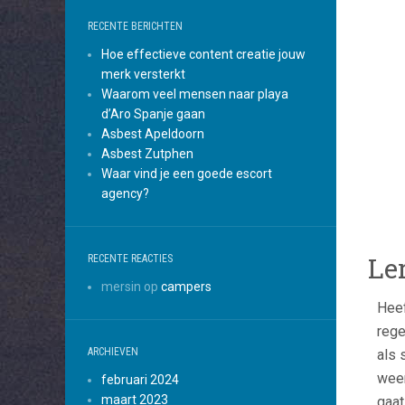
RECENTE BERICHTEN
Hoe effectieve content creatie jouw
merk versterkt
Waarom veel mensen naar playa
d’Aro Spanje gaan
Asbest Apeldoorn
Asbest Zutphen
Waar vind je een goede escort
agency?
Le
RECENTE REACTIES
mersin
op
campers
Heef
rege
ARCHIEVEN
als 
weer
februari 2024
maart 2023
gaat