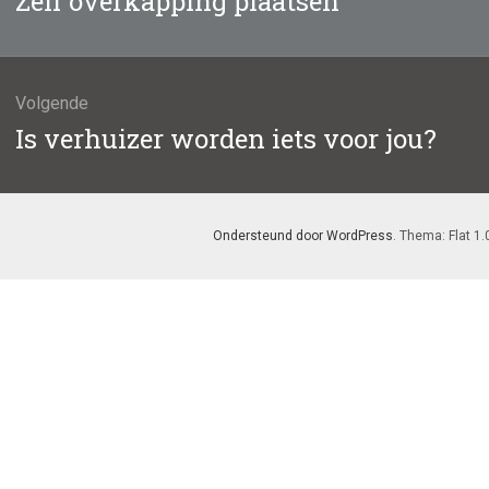
Zelf overkapping plaatsen
bericht:
Volgende
Volgend
Is verhuizer worden iets voor jou?
bericht:
Ondersteund door WordPress
. Thema: Flat 1.