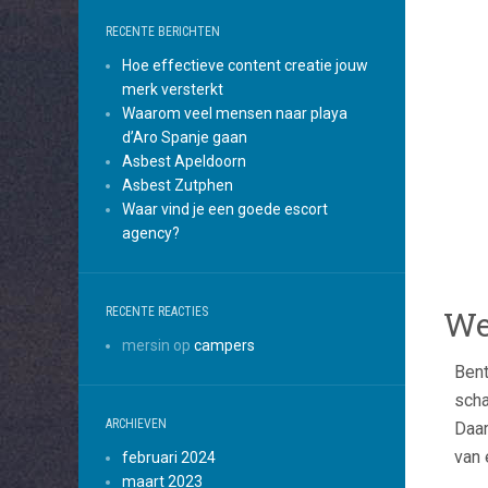
RECENTE BERICHTEN
Hoe effectieve content creatie jouw
merk versterkt
Waarom veel mensen naar playa
d’Aro Spanje gaan
Asbest Apeldoorn
Asbest Zutphen
Waar vind je een goede escort
agency?
We
RECENTE REACTIES
mersin
op
campers
Bent
scha
ARCHIEVEN
Daar
van 
februari 2024
maart 2023