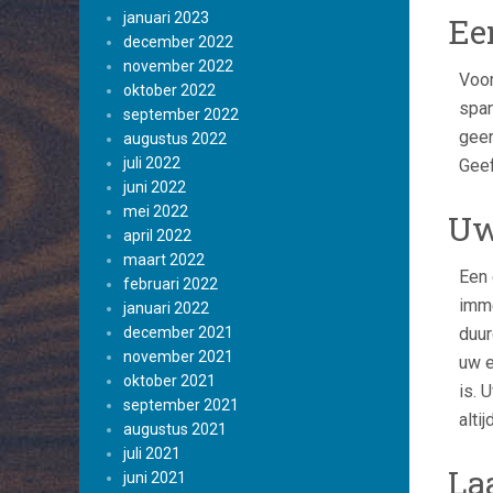
januari 2023
Ee
december 2022
november 2022
Voor
oktober 2022
span
september 2022
geen
augustus 2022
juli 2022
Geef
juni 2022
mei 2022
Uw
april 2022
maart 2022
Een 
februari 2022
imme
januari 2022
december 2021
duur
november 2021
uw e
oktober 2021
is. 
september 2021
altij
augustus 2021
juli 2021
La
juni 2021