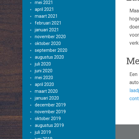
mei 2021
april 2021
Maar
maart 2021
hoge
februari 2021
doen
januari 2021
voor
november 2020
verk
oktober 2020
september 2020
augustus 2020
Me
juli 2020
juni 2020
Een 
mei 2020
auto
april 2020
laad
maart 2020
januari 2020
cont
december 2019
november 2019
oktober 2019
augustus 2019
Beric
juli 2019