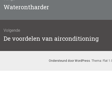
atie
Vorig
Waterontharder
bericht:
Volgende
Volgend
De voordelen van airconditioning
bericht:
Ondersteund door WordPress
. Thema: Flat 1.