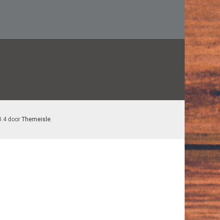
0.4 door
Themeisle
.