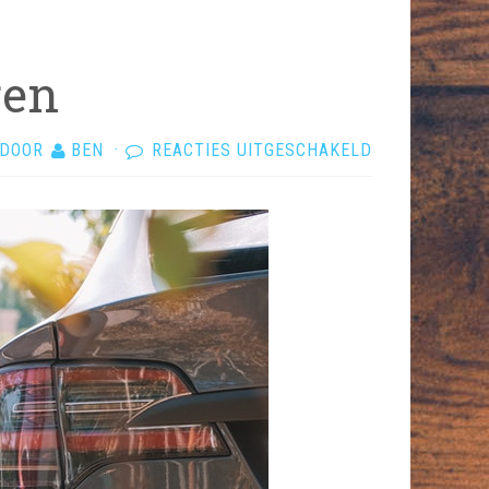
ren
VOOR
DOOR
BEN
·
REACTIES UITGESCHAKELD
LAADPAAL
THUIS
INSTALLEREN