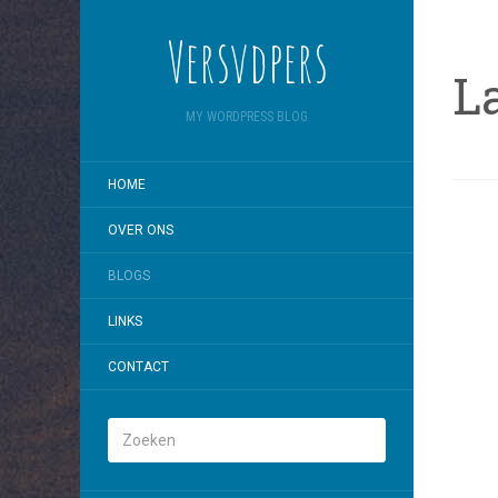
Versvdpers
L
MY WORDPRESS BLOG
HOME
OVER ONS
BLOGS
LINKS
CONTACT